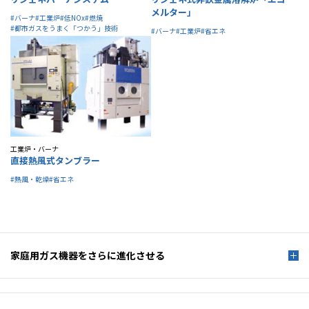
メルター」
#バーナ
#工業炉
#低NOx
#燃焼
#都市ガスをうまく「つかう」技術
#バーナ
#工業炉
#省エネ
工業炉・バーナ
直接熱風式タンブラー
#熱風・乾燥
#省エネ
家庭用ガス機器を
さらに進化させる