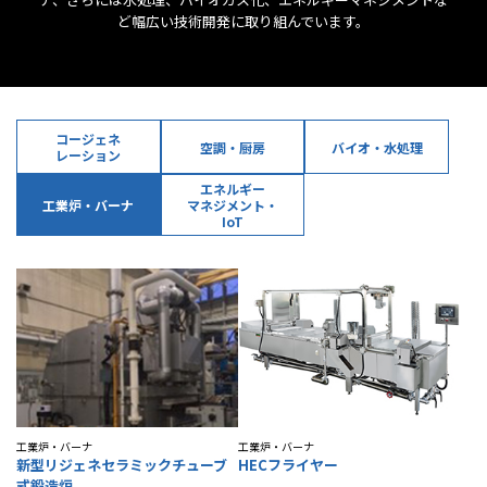
ど幅広い技術開発に取り組んでいます。
IR情報
採用情報
コージェネ
空調・厨房
バイオ・水処理
レーション
エネルギー
プレスリリース
工業炉・バーナ
マネジメント・
IoT
ソーシャルメディア一覧
工業炉・バーナ
工業炉・バーナ
新型リジェネセラミックチューブ
HECフライヤー
式鍛造炉