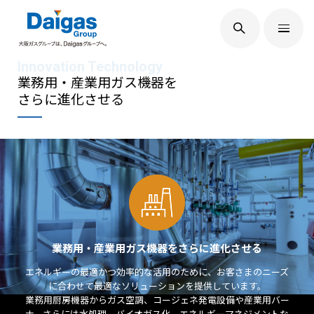
EN
/
JP
Daigasグループについて
業務用・産業用ガス機器を
さらに進化させる
Daigas STUDIO
社会貢献
技術開発
業務用・産業用ガス機器をさらに進化させる
エネルギーの最適かつ効率的な活用のために、
お客さまのニーズ
に合わせて最適なソリューションを提供しています。
サステナビリティ
業務用厨房機器からガス空調、コージェネ発電設備や産業用バー
ナ、
さらには水処理、バイオガス化、エネルギーマネジメントな