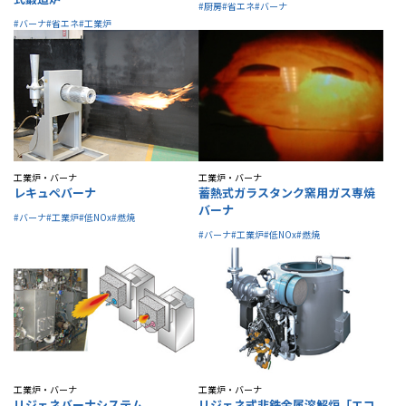
#厨房
#省エネ
#バーナ
#バーナ
#省エネ
#工業炉
工業炉・バーナ
工業炉・バーナ
レキュペバーナ
蓄熱式ガラスタンク窯用ガス専焼
バーナ
#バーナ
#工業炉
#低NOx
#燃焼
#バーナ
#工業炉
#低NOx
#燃焼
工業炉・バーナ
工業炉・バーナ
リジェネバーナシステム
リジェネ式非鉄金属溶解炉「エコ