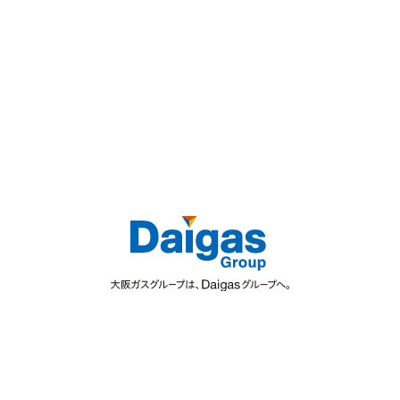
を2018年に導入しました。
「全てのステークホルダーの価値向上に取り組む」という
強い決意を持ち、
グループ一丸で前進しています。