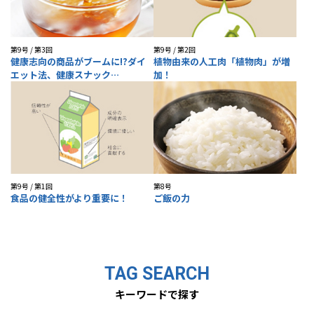
第9号 / 第3回
第9号 / 第2回
健康志向の商品がブームに!?ダイ
植物由来の人工肉「植物肉」が増
エット法、健康スナック…
加！
第9号 / 第1回
第8号
食品の健全性がより重要に！
ご飯の力
TAG SEARCH
キーワードで探す