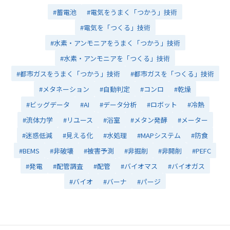
#蓄電池
#電気をうまく「つかう」技術
#電気を「つくる」技術
#水素・アンモニアをうまく「つかう」技術
#水素・アンモニアを「つくる」技術
#都市ガスをうまく「つかう」技術
#都市ガスを「つくる」技術
#メタネーション
#自動判定
#コンロ
#乾燥
#ビッグデータ
#AI
#データ分析
#ロボット
#冷熱
#流体力学
#リユース
#浴室
#メタン発酵
#メーター
#迷惑低減
#見える化
#水処理
#MAPシステム
#防食
#BEMS
#非破壊
#被害予測
#非掘削
#非開削
#PEFC
#発電
#配管調査
#配管
#バイオマス
#バイオガス
#バイオ
#バーナ
#パージ