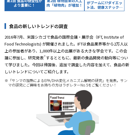
第1回 食品の健全性が
第2回 植物由来の人工
がブームに!?ダイエッ
より重要に！
肉「植物肉」が増加！
ト法、健康スナック…
IR情報
食品の新しいトレンドの調査
採用情報
2016年7月、米国シカゴで食品の国際会議・展示会（IFT, Institute of
Food Technologists) が開催されました。IFTは食品業界等から2万人以
上の参加者があり、1,000件以上の出展がある大きな学会です。この会
プレスリリース
※
議に参加し、研究発表
するとともに、最新の食品開発の動向等につい
て学びました。今回は帰国後、追加で調査した内容を加えて、食品の新
しいトレンドについてご紹介します。
※「サンマの加熱によるEPA/DHA変化メカニズム解明の研究」を発表。サン
マの研究にご興味をお持ちの方はラボレターNo.5をご覧ください！
ソーシャルメディア一覧