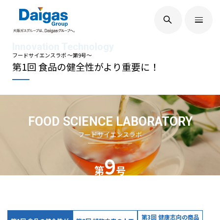
EN
/
JP
Daigasグループについて
フードサイエンスラボ ～第9号～
第1回 食品の健全性がより重要に！
Daigas STUDIO
FOOD SCIENCE LABORATORY
社会貢献
フードサイエンスラボ
9
技術開発
第
号
サステナビリティ
第3回 健康志向の商品