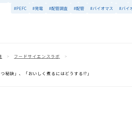
#PEFC
#発電
#配管調査
#配管
#バイオマス
#バイ
発
フードサイエンスラボ
保つ秘訣」、「おいしく煮るにはどうする!?」