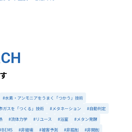
RCH
す
#水素・アンモニアをうまく「つかう」技術
市ガスを「つくる」技術
#メタネーション
#自動判定
熱
#流体力学
#リユース
#浴室
#メタン発酵
#BEMS
#非破壊
#被害予測
#非掘削
#非開削