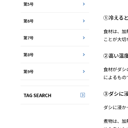
第5号
①冷える
第6号
食材は、加
第7号
ことが大切
第8号
②高い温
食材がダシ
第9号
によるもの
③ダシに
TAG SEARCH
ダシに浸か
煮物は、加