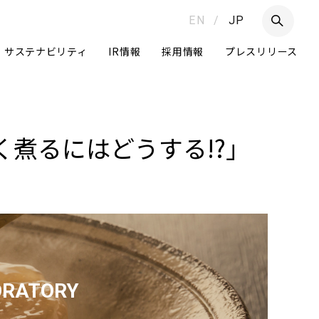
EN
/
JP
サステナビリティ
IR情報
採用情報
プレスリリース
く煮るにはどうする!?」
つ
Daigasグループ
グループ経営体制
ORATORY
ニュートラルへの挑戦
ボ