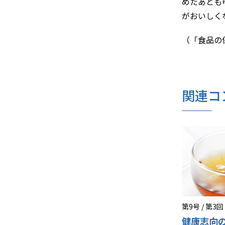
めたあとも
がおいしく
（「食品の保温
関連コ
第9号 / 第3回
健康志向