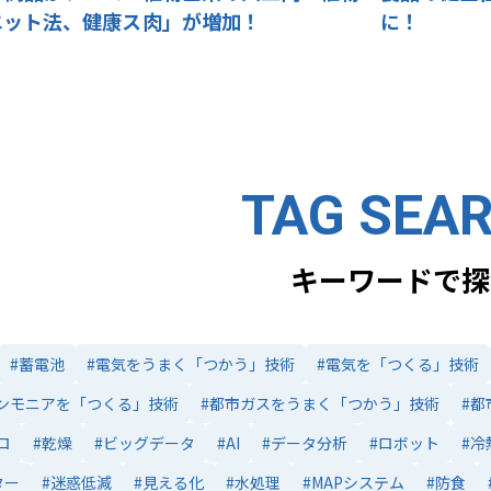
エット法、健康ス
肉」が増加！
に！
TAG SEA
キーワードで探
#蓄電池
#電気をうまく「つかう」技術
#電気を「つくる」技術
ンモニアを「つくる」技術
#都市ガスをうまく「つかう」技術
#都
ロ
#乾燥
#ビッグデータ
#AI
#データ分析
#ロボット
#冷
ター
#迷惑低減
#見える化
#水処理
#MAPシステム
#防食