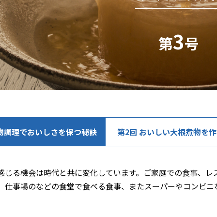
『e-メタン』プロモーションサイト
3
第
号
煮物調理で
おいしさを
保つ秘訣
第2回
おいしい大根
煮物を作
感じる機会は時代と共に変化しています。ご家庭での食事、レ
、仕事場のなどの食堂で食べる食事、またスーパーやコンビニ
。