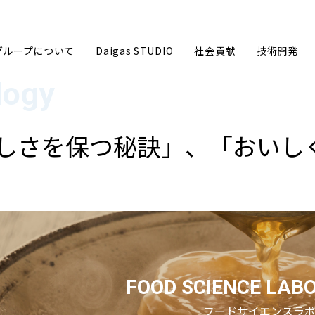
sグループについて
Daigas STUDIO
社会貢献
技術開発
しさを保つ秘訣」、
「おいし
グループ企業理念
ごあいさ
事業内容
数字で見る
沿革
Daigas
FOOD SCIENCE LAB
Daigasグループ会社一覧
カーボン
フードサイエンスラ