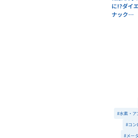
に!?ダイ
ナック…
#水素・ア
#コン
#メー