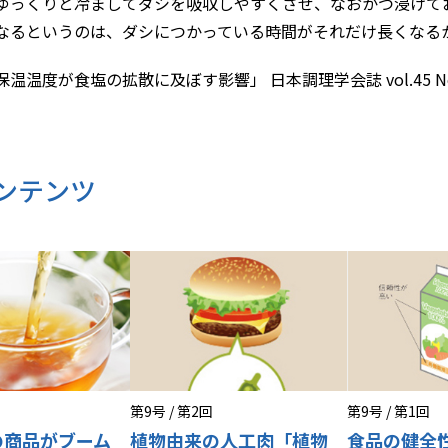
ゆっくりと冷ましてダシを吸収しやすくさせ、なおかつ浸けて
なるというのは、ダシにつかっている時間がそれだけ長くなる
温度が食塩の拡散に及ぼす影響」 日本調理学会誌 vol.45 No.2 13
ンテンツ
第9号 / 第2回
第9号 / 第1回
の商品がブーム
植物由来の人工肉「植物
食品の健全