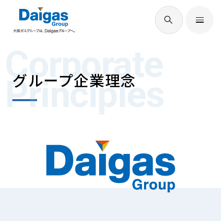
EN
/
JP
Corporate
Daigasグループについて
グループ企業理念
Principles
Daigas STUDIO
社会貢献
技術開発
サステナビリティ