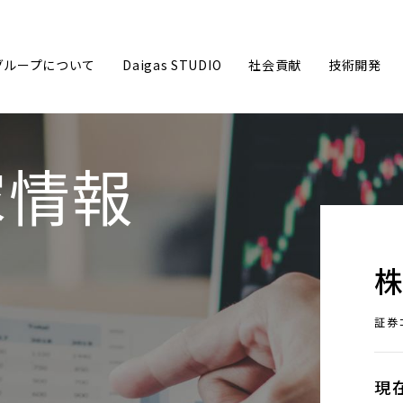
sグループについて
Daigas STUDIO
社会貢献
技術開発
家情報
グループ企業理念
ごあいさ
事業内容
数字で見る
沿革
Daigas
Daigasグループ会社一覧
カーボン