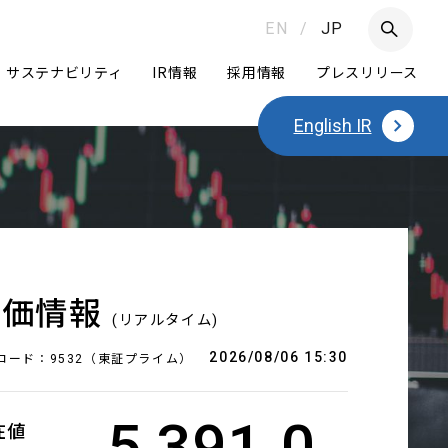
EN
/
JP
サステナビリティ
IR情報
採用情報
プレスリリース
English IR
つ
Daigasグループ
グループ経営体制
ニュートラルへの挑戦