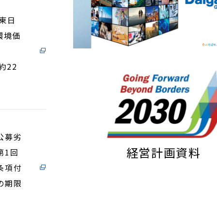
東日
環境価
約22
公募劣
経営計画資料
第1回
条項付
の期限