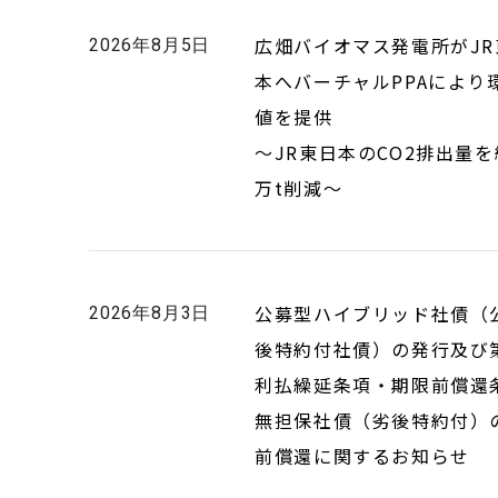
広畑バイオマス発電所がJR
2026年8月5日
本へバーチャルPPAにより
値を提供
～JR東日本のCO2排出量を
万t削減～
公募型ハイブリッド社債（
2026年8月3日
後特約付社債）の発行及び
利払繰延条項・期限前償還
無担保社債（劣後特約付）
前償還に関するお知らせ