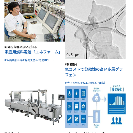
開発担当者の想いを知る
家庭用燃料電池「エネファーム」
#空調
#省エネ
#発電
#燃料電池
#PEFC
材料開発
低コストで分散性の高い多層グラ
フェン
#ナノ
#材料
#省エネ
#CO2削減