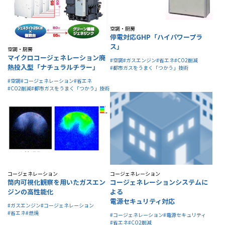
空調・厨房
停電対応GHP「ハイパワープラ
ス」
空調・厨房
マイクロコージェネレーション廃
#空調
#ガスエンジン
#省エネ
#CO2削減
熱投入型「ナチュラルチラー」
#都市ガスをうまく「つかう」技術
#空調
#コージェネレーション
#省エネ
#CO2削減
#都市ガスをうまく「つかう」技術
コージェネレーション
コージェネレーション
筒内可視化観察を用いたガスエン
コージェネレーションシステムに
ジンの高性能化
よる
電源セキュリティ対応
#ガスエンジン
#コージェネレーション
#省エネ
#燃焼
#コージェネレーション
#電源セキュリティ
#省エネ
#CO2削減