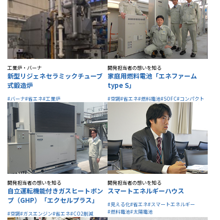
IR情報
採用情報
工業炉・バーナ
開発担当者の想いを知る
新型リジェネセラミックチューブ
家庭用燃料電池「エネファーム
式鍛造炉
type S」
プレスリリース
#バーナ
#省エネ
#工業炉
#空調
#省エネ
#燃料電池
#SOFC
#コンパクト
開発担当者の想いを知る
開発担当者の想いを知る
自立運転機能付きガスヒートポン
スマートエネルギーハウス
ソーシャルメディア一覧
プ（GHP）「エクセルプラス」
#見える化
#省エネ
#スマートエネルギー
#燃料電池
#太陽電池
#空調
#ガスエンジン
#省エネ
#CO2削減