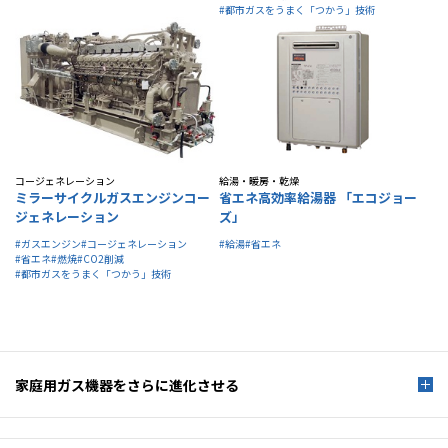
#都市ガスをうまく「つかう」技術
コージェネレーション
給湯・暖房・乾燥
ミラーサイクルガスエンジンコー
省エネ高効率給湯器 「エコジョー
ジェネレーション
ズ」
#ガスエンジン
#コージェネレーション
#給湯
#省エネ
#省エネ
#燃焼
#CO2削減
#都市ガスをうまく「つかう」技術
家庭用ガス機器を
さらに進化させる