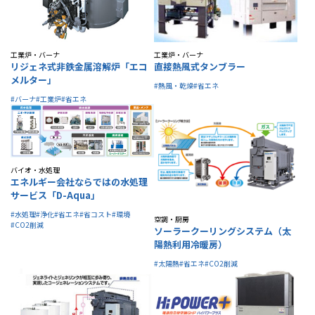
工業炉・バーナ
工業炉・バーナ
リジェネ式非鉄金属溶解炉「エコ
直接熱風式タンブラー
メルター」
#熱風・乾燥
#省エネ
#バーナ
#工業炉
#省エネ
バイオ・水処理
エネルギー会社ならではの水処理
サービス「D-Aqua」
#水処理
#浄化
#省エネ
#省コスト
#環境
空調・厨房
#CO2削減
ソーラークーリングシステム（太
陽熱利用冷暖房）
#太陽熱
#省エネ
#CO2削減