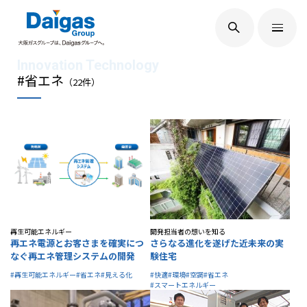
EN
/
JP
Daigasグループについて
#省エネ
（
22
件）
Daigas STUDIO
社会貢献
技術開発
再生可能エネルギー
開発担当者の想いを知る
再エネ電源とお客さまを確実につ
さらなる進化を遂げた近未来の実
なぐ再エネ管理システムの開発
験住宅
#再生可能エネルギー
#省エネ
#見える化
#快適
#環境
#空調
#省エネ
サステナビリティ
#スマートエネルギー