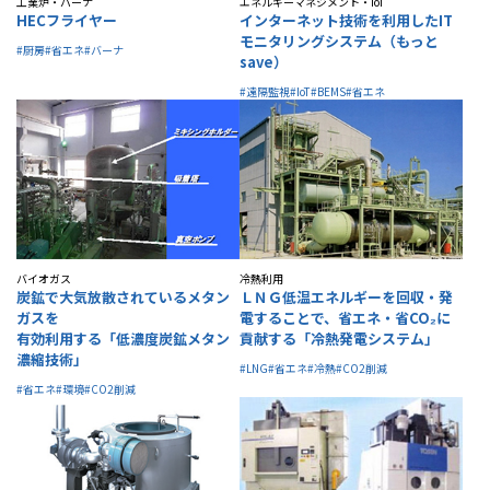
工業炉・バーナ
エネルギーマネジメント・IoT
HECフライヤー
インターネット技術を利用したIT
モニタリングシステム（もっと
#厨房
#省エネ
#バーナ
save）
#遠隔監視
#IoT
#BEMS
#省エネ
バイオガス
冷熱利用
炭鉱で大気放散されているメタン
ＬＮＧ低温エネルギーを回収・発
ガスを
電することで、省エネ・省CO₂に
有効利用する「低濃度炭鉱メタン
貢献する「冷熱発電システム」
濃縮技術」
#LNG
#省エネ
#冷熱
#CO2削減
#省エネ
#環境
#CO2削減