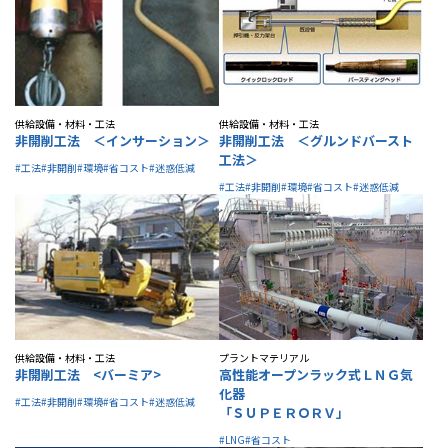
供給設備・材料・工法
供給設備・材料・工法
非開削工法 ＜インサーション＞
非開削工法 ＜グルンドバースト
工法＞
#工法
#非開削
#環境
#省コスト
#迷惑低減
#工法
#非開削
#環境
#省コスト
#迷惑低減
供給設備・材料・工法
プラントマテリアル
非開削工法 <バーミア>
高性能オープンラック式ＬＮＧ気
化器
#工法
#非開削
#環境
#省コスト
#迷惑低減
「ＳＵＰＥＲＯＲＶ」
#LNG
#省コスト