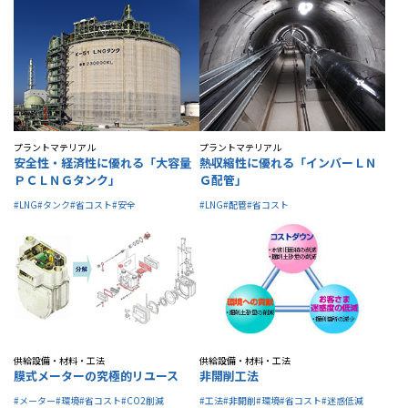
プラントマテリアル
プラントマテリアル
安全性・経済性に優れる「大容量
熱収縮性に優れる「インバーＬＮ
ＰＣＬＮＧタンク」
Ｇ配管」
#LNG
#タンク
#省コスト
#安全
#LNG
#配管
#省コスト
供給設備・材料・工法
供給設備・材料・工法
膜式メーターの究極的リユース
非開削工法
#メーター
#環境
#省コスト
#CO2削減
#工法
#非開削
#環境
#省コスト
#迷惑低減