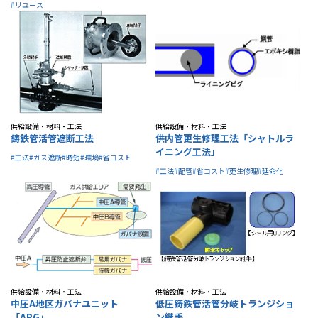
#リユース
供給設備・材料・工法
供給設備・材料・工法
鋳鉄管活管遮断工法
供内管更生修理工法「シャトルラ
イニング工法」
#工法
#ガス遮断
#時短
#環境
#省コスト
#工法
#配管
#省コスト
#更生修理
#延命化
供給設備・材料・工法
供給設備・材料・工法
中圧A地区ガバナユニット
低圧鋳鉄管活管分岐トランジショ
「APG」
ン継手