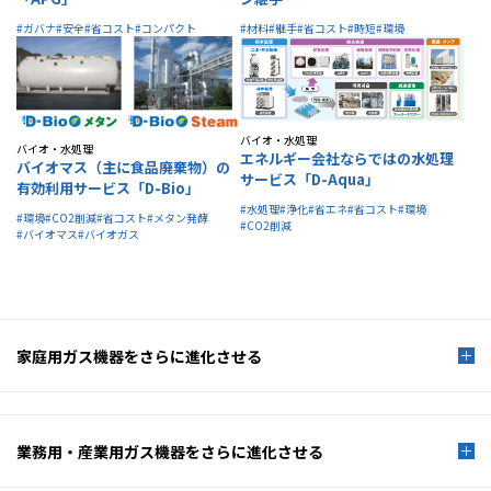
#ガバナ
#安全
#省コスト
#コンパクト
#材料
#継手
#省コスト
#時短
#環境
バイオ・水処理
バイオ・水処理
エネルギー会社ならではの水処理
バイオマス（主に食品廃棄物）の
サービス「D-Aqua」
有効利用サービス「D-Bio」
#水処理
#浄化
#省エネ
#省コスト
#環境
#環境
#CO2削減
#省コスト
#メタン発酵
#CO2削減
#バイオマス
#バイオガス
家庭用ガス機器を
さらに進化させる
業務用・産業用ガス機器を
さらに進化させる