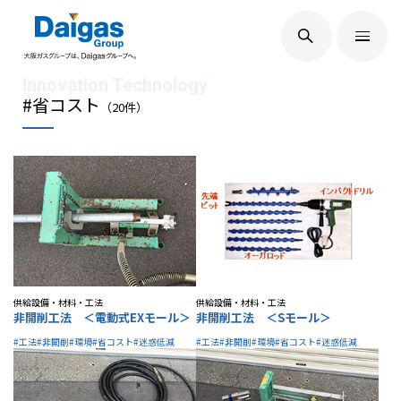
EN
/
JP
Daigasグループについて
#省コスト
（
20
件）
Daigas STUDIO
社会貢献
技術開発
供給設備・材料・工法
供給設備・材料・工法
非開削工法 ＜電動式EXモール＞
非開削工法 ＜Sモール＞
#工法
#非開削
#環境
#省コスト
#迷惑低減
#工法
#非開削
#環境
#省コスト
#迷惑低減
サステナビリティ