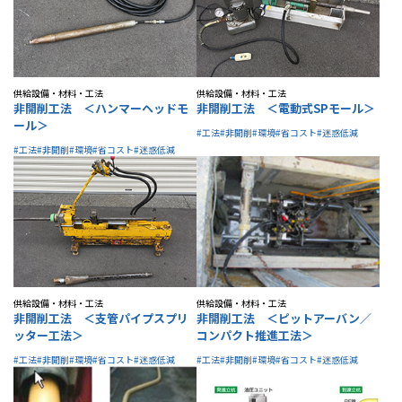
IR情報
供給設備・材料・工法
供給設備・材料・工法
採用情報
非開削工法 ＜ハンマーヘッドモ
非開削工法 ＜電動式SPモール＞
ール＞
#工法
#非開削
#環境
#省コスト
#迷惑低減
#工法
#非開削
#環境
#省コスト
#迷惑低減
プレスリリース
供給設備・材料・工法
供給設備・材料・工法
非開削工法 ＜支管パイプスプリ
非開削工法 ＜ピットアーバン／
ッター工法＞
コンパクト推進工法＞
ソーシャルメディア一覧
#工法
#非開削
#環境
#省コスト
#迷惑低減
#工法
#非開削
#環境
#省コスト
#迷惑低減