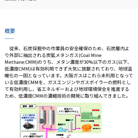
IR情報
概要
採用情報
従来、石炭採掘中の作業員の安全確保のため、石炭層内よ
り外部に抽出される炭鉱メタンガス(Coal Mine
プレスリリース
Methane:CMM)のうち、メタン濃度が30%以下のガス(以下、
低濃度CMM)は有効利用できず大気に放散されており、地球温
暖化の一因となっています。大阪ガスはこれら未利用となって
いる低濃度CMMを、ガスエンジンやガスボイラーの燃料とし
て有効利用し、省エネルギーおよび地球環境保全を推進する
ため、低濃度CMMの濃縮技術の開発に取り組んできました。
ソーシャルメディア一覧