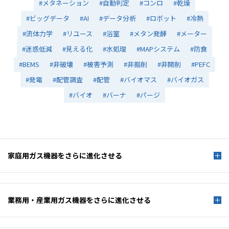
#メタネーション
#自動判定
#コンロ
#乾燥
#ビッグデータ
#AI
#データ分析
#ロボット
#冷熱
#流体力学
#リユース
#浴室
#メタン発酵
#メーター
#迷惑低減
#見える化
#水処理
#MAPシステム
#防食
#BEMS
#非破壊
#被害予測
#非掘削
#非開削
#PEFC
#発電
#配管調査
#配管
#バイオマス
#バイオガス
#バイオ
#バーナ
#パージ
家庭用ガス機器を
さらに進化させる
業務用・産業用ガス機器を
さらに進化させる