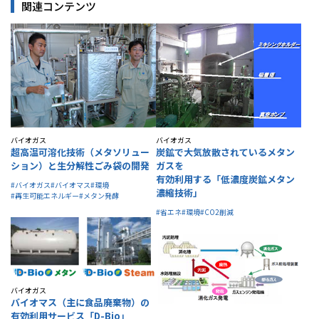
関連コンテンツ
バイオガス
バイオガス
超高温可溶化技術（メタソリュー
炭鉱で大気放散されているメタン
ション）と生分解性ごみ袋の開発
ガスを
有効利用する「低濃度炭鉱メタン
#バイオガス
#バイオマス
#環境
濃縮技術」
#再生可能エネルギー
#メタン発酵
#省エネ
#環境
#CO2削減
バイオガス
バイオマス（主に食品廃棄物）の
有効利用サービス「D-Bio」