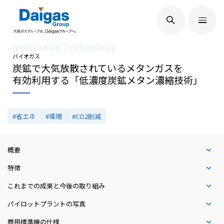
EN
/
JP
Daigasグループについて
バイオガス
炭鉱で大気放散されているメタンガスを
有効利用する「低濃度炭鉱メタン濃縮技術」
Daigas STUDIO
#省エネ
#環境
#CO2削減
社会貢献
概要
特徴
技術開発
これまでの成果と今後の取り組み
パイロットプラントの写真
サステナビリティ
商用標準機の仕様