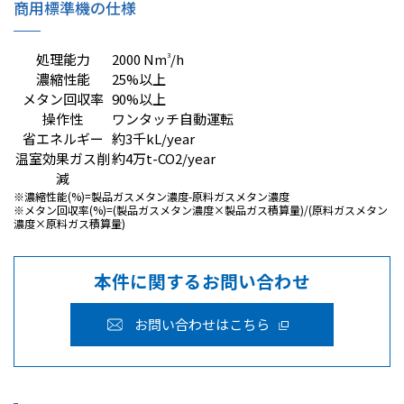
商用標準機の仕様
処理能力
2000 Nm
3
/h
濃縮性能
25%以上
メタン回収率
90%以上
操作性
ワンタッチ自動運転
省エネルギー
約3千kL/year
温室効果ガス削
約4万t-CO
2
/year
減
※濃縮性能(%)=製品ガスメタン濃度-原料ガスメタン濃度
※メタン回収率(%)=(製品ガスメタン濃度×製品ガス積算量)/(原料ガスメタン
濃度×原料ガス積算量)
本件に関するお問い合わせ
お問い合わせはこちら