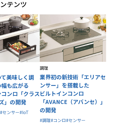
ンテンツ
調理
業界初の新技術「エリアセ
いて美味しく調
ンサー」を搭載した
の幅も広がる
ビルトインコンロ
ンコンロ「クラス
「AVANCE（アバンセ）」
ーズ」の開発
の開発
#センサー
#IoT
#調理
#コンロ
#センサー