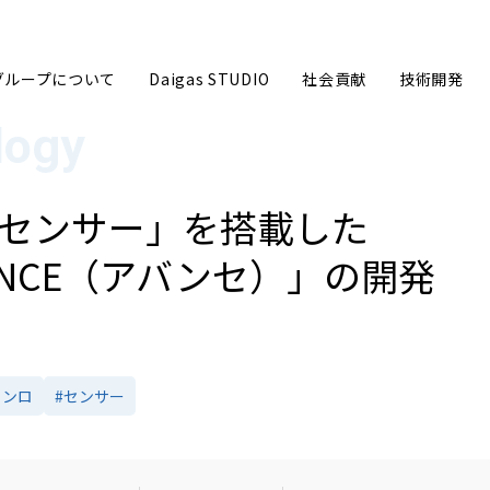
sグループについて
Daigas STUDIO
社会貢献
技術開発
センサー」を搭載した
NCE（アバンセ）」の開発
グループ企業理念
ごあいさ
事業内容
数字で見る
コンロ
#センサー
沿革
Daigas
Daigasグループ会社一覧
カーボン