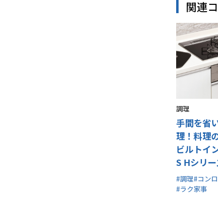
関連コ
調理
手間を省
理！料理
ビルトイ
S Hシリ
#調理
#コンロ
#ラク家事