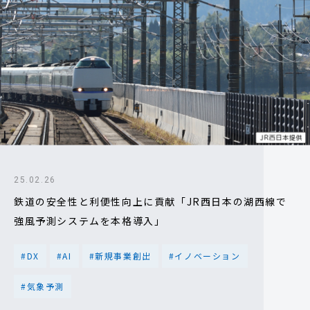
25.02.26
鉄道の安全性と利便性向上に貢献「JR西日本の湖西線で
強風予測システムを本格導入」
#DX
#AI
#新規事業創出
#イノベーション
#気象予測