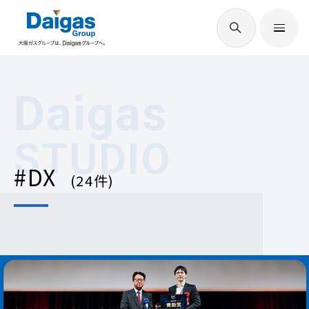
EN
/
JP
Daigasグループについて
Daigas
Daigas STUDIO
STUDIO
#DX
(24件)
社会貢献
技術開発
サステナビリティ