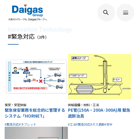
EN
/
JP
Daigasグループについて
#緊急対応
（
3
件）
Daigas STUDIO
社会貢献
技術開発
保安・安定供給
供給設備・材料・工法
緊急保安業務を総合的に管理する
PE管(150A・200A･300A)用 緊急
システム「HORNET」
遮断治具
#緊急対応
#タブレット
#工法
#緊急対応
#ガス遮断
#安全
サステナビリティ