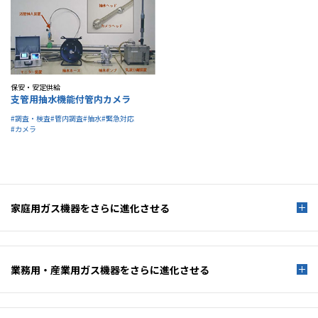
IR情報
採用情報
保安・安定供給
支管用抽水機能付管内カメラ
#調査・検査
#管内調査
#抽水
#緊急対応
プレスリリース
#カメラ
家庭用ガス機器を
さらに進化させる
業務用・産業用ガス機器を
さらに進化させる
ソーシャルメディア一覧