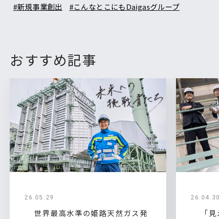
#新規事業創出
#こんなとこにもDaigasグループ
おすすめ記事
26.05.29
26.04.3
世界最高水準の姫路天然ガス発
「見