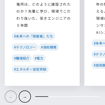
電所は、どのように建設された
年の
のか？先輩に学び、現場でこだ
える
わり抜いた、若きエンジニアの
現場
５年間
ンサ
AI
#未来への「挑戦者」たち
#未来
#テクノロジー
#技術開発
#テク
#職場紹介
#電力
#技術
#エネルギー安定供給