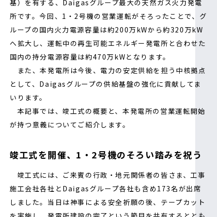
基）を有する、Daigasグループ最大の天然ガス火力発電
所です。今回、1・2号機の営業運転がそろったことで、グ
ループの国内火力電源容量は約200万kWから約320万kW
へ拡大し、運転中の再生可能エネルギー発電所と合わせた
国内の持分電源容量は約470万kWとなります。
また、本発電所は今後、電力の安定供給を担う中核拠点
として、Daigasグループの供給基盤の強化に貢献してま
いります。
本記事では、竣工式の概要と、本発電所の営業運転開始
が持つ意義についてご紹介します。
竣工式を開催、1・2号機のそろい踏みを祝う
竣工式には、ご来賓の行政・地元関係者の皆さま、工事
施工会社各社とDaigasグループ各社も含め173名が出席
しました。当日は神事による安全祈願の後、テープカット
を実施し、発電所建設の完了という節目を共有するととも