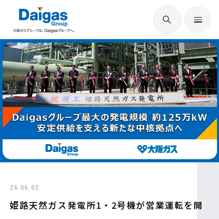
EN
/
JP
Daigasグループについて
Daigas STUDIO
社会貢献
技術開発
26.06.02
サステナビリティ
姫路天然ガス発電所1・2号機が営業運転を開