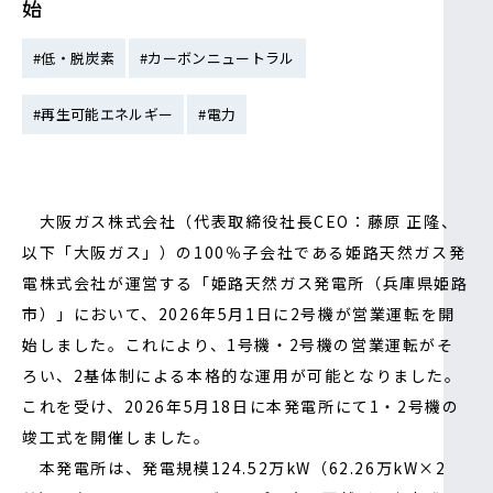
始
IR情報
#低・脱炭素
#カーボンニュートラル
#再生可能エネルギー
#電力
採用情報
プレスリリース
大阪ガス株式会社（代表取締役社長CEO：藤原 正隆、
以下「大阪ガス」）の100％子会社である姫路天然ガス発
電株式会社が運営する「姫路天然ガス発電所（兵庫県姫路
市）」において、2026年5月1日に2号機が営業運転を開
始しました。これにより、1号機・2号機の営業運転がそ
ろい、2基体制による本格的な運用が可能となりました。
これを受け、2026年5月18日に本発電所にて1・2号機の
竣工式を開催しました。
ソーシャルメディア一覧
本発電所は、発電規模124.52万kW（62.26万kW×2