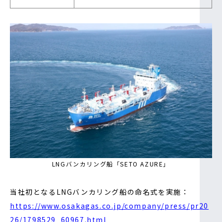
LNGバンカリング船「SETO AZURE」
当社初となるLNGバンカリング船の命名式を実施：
https://www.osakagas.co.jp/company/press/pr20
26/1798529_60967.html