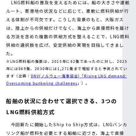
LNG燃料船の普及を支えるためには、船の大きさや運航
ルート、寄港地の状況などに応じて、柔軟に燃料供給が行
える体制が不可欠です。こうした背景のもと、大阪ガス
は、陸上からの供給だけでなく、海上から直接燃料を届け
る方法を含めた複数の供給方式を整えることで、LNG燃料
供給の選択肢を広げ、安定供給の実現を目指してきまし
た。
※LNG燃料船の隻数は、2015年に62隻であったのに対し、2025
年には869隻、2030年には1,271隻まで増加すると予測されてい
ます（出典：
DNV(ノルウェー海事協会)「Rising LNG demand:
Overcoming bunkering challenges
」）。
船舶の状況に合わせて選択できる、3つの
LNG燃料供給方式
今回新たに開始したShip to Ship方式は、LNGバンカ
リング船が燃料を必要とする船舶に近づき、海上で直接