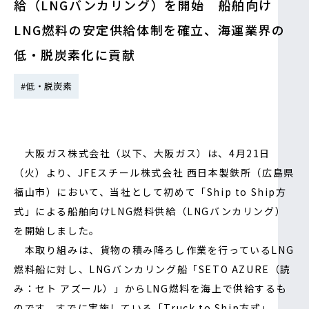
給（LNGバンカリング）を開始 船舶向け
IR情報
LNG燃料の安定供給体制を確立、海運業界の
低・脱炭素化に貢献
採用情報
#低・脱炭素
プレスリリース
大阪ガス株式会社（以下、大阪ガス）は、4月21日
（火）より、JFEスチール株式会社 西日本製鉄所（広島県
福山市）において、当社として初めて「Ship to Ship方
式」による船舶向けLNG燃料供給（LNGバンカリング）
を開始しました。
本取り組みは、貨物の積み降ろし作業を行っているLNG
燃料船に対し、LNGバンカリング船「SETO AZURE（読
ソーシャルメディア一覧
み：セト アズール）」からLNG燃料を海上で供給するも
のです。すでに実施している「Truck to Ship方式」、