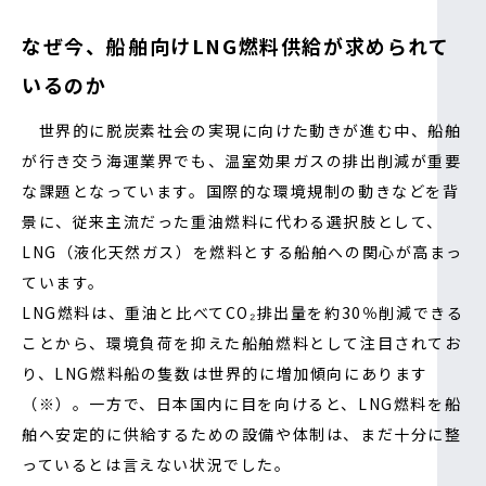
なぜ今、船舶向けLNG燃料供給が求められて
いるのか
世界的に脱炭素社会の実現に向けた動きが進む中、船舶
が行き交う海運業界でも、温室効果ガスの排出削減が重要
な課題となっています。国際的な環境規制の動きなどを背
景に、従来主流だった重油燃料に代わる選択肢として、
LNG（液化天然ガス）を燃料とする船舶への関心が高まっ
ています。
LNG燃料は、重油と比べてCO₂排出量を約30％削減できる
ことから、環境負荷を抑えた船舶燃料として注目されてお
り、LNG燃料船の隻数は世界的に増加傾向にあります
（※）。一方で、日本国内に目を向けると、LNG燃料を船
舶へ安定的に供給するための設備や体制は、まだ十分に整
っているとは言えない状況でした。