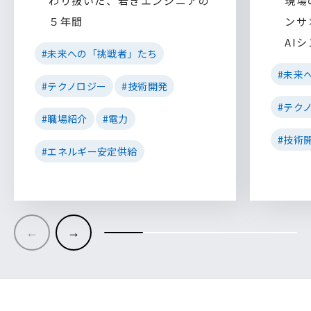
わり抜いた、若きエンジニアの
現場
５年間
ンサ
AI
#未来への「挑戦者」たち
#未来
#テクノロジー
#技術開発
#テク
#職場紹介
#電力
#技術
#エネルギー安定供給