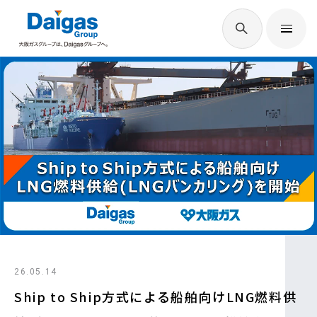
EN
/
JP
Daigasグループについて
Daigas STUDIO
社会貢献
技術開発
26.05.14
サステナビリティ
Ship to Ship方式による船舶向けLNG燃料供