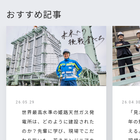
おすすめ記事
26.05.29
26.04.3
世界最高水準の姫路天然ガス発
「見
電所は、どのように建設された
年の
のか？先輩に学び、現場でこだ
える