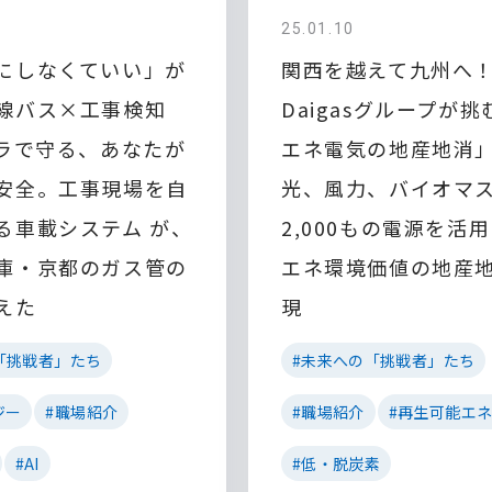
25.01.10
にしなくていい」が
関西を越えて九州へ
線バス×工事検知
Daigasグループが
メラで守る、あなたが
エネ電気の地産地消」
安全。工事現場を自
光、風力、バイオマ
る車載システム が、
2,000もの電源を活
庫・京都のガス管の
エネ環境価値の地産
えた
現
「挑戦者」たち
#未来への「挑戦者」たち
ジー
#職場紹介
#職場紹介
#再生可能エ
#AI
#低・脱炭素