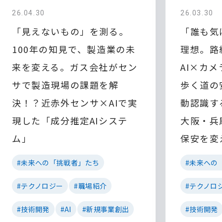
26.04.30
26.03.30
「見えないもの」を測る。
「誰も気
100年の知見で、製造業の未
理想。路
来を変える。ガス会社がセン
AI×カ
サで製造現場の課題を解
歩く道の
決！？近赤外センサ×AIで実
動認識す
現した「成分推定AIシステ
大阪・兵
ム」
保安を変
#未来への「挑戦者」たち
#未来への
#テクノロジー
#職場紹介
#テクノロ
#技術開発
#AI
#新規事業創出
#技術開発