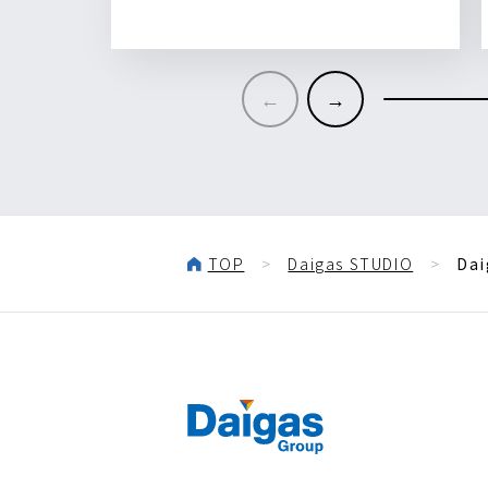
TOP
Daigas STUDIO
D