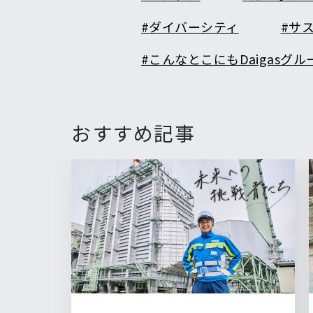
#ダイバーシティ
#サ
#こんなとこにもDaigasグル
おすすめ記事