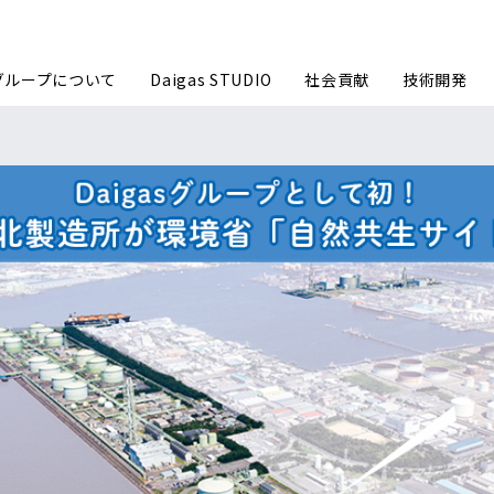
sグループについて
Daigas STUDIO
社会貢献
技術開発
グループ企業理念
ごあいさ
事業内容
数字で見る
沿革
Daigas
Daigasグループ会社一覧
カーボン