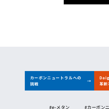
カーボン
ニュートラルへの
Da
挑戦
革新
#e-メタン
#カーボン