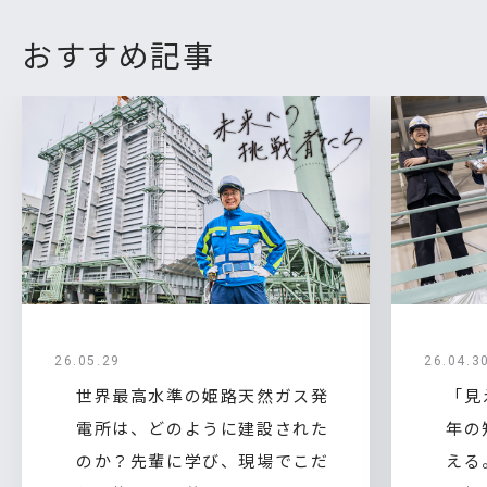
おすすめ記事
26.05.29
26.04.3
世界最高水準の姫路天然ガス発
「見
電所は、どのように建設された
年の
のか？先輩に学び、現場でこだ
える