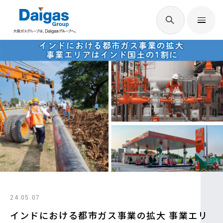
EN
/
JP
Daigasグループについて
Daigas STUDIO
社会貢献
技術開発
24.05.07
サステナビリティ
インドにおける都市ガス事業の拡大 事業エリ