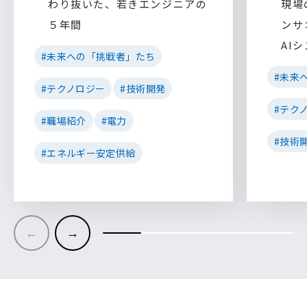
わり抜いた、若きエンジニアの
現場
５年間
ンサ
AI
#未来への「挑戦者」たち
#未来
#テクノロジー
#技術開発
#テク
#職場紹介
#電力
#技術
#エネルギー安定供給