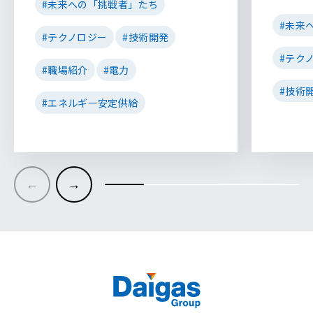
#未来への「挑戦者」たち
#未来
#テクノロジー
#技術開発
#テク
#職場紹介
#電力
#技術
#エネルギー安定供給