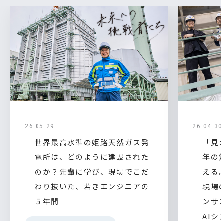
26.05.29
26.04.3
世界最高水準の姫路天然ガス発
「見
電所は、どのように建設された
年の
のか？先輩に学び、現場でこだ
える
わり抜いた、若きエンジニアの
現場
５年間
ンサ
AI