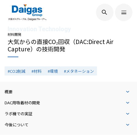
EN
/
JP
Daigasグループについて
材料開発
大気からの直接CO₂回収（DAC:Direct Air
Capture）の技術開発
Daigas STUDIO
#CO2削減
#材料
#環境
#メタネーション
社会貢献
概要
DAC用吸着材の開発
技術開発
ラボ機での実証
今後について
サステナビリティ