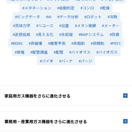
#メタネーション
#自動判定
#コンロ
#乾燥
#ビッグデータ
#AI
#データ分析
#ロボット
#冷熱
#流体力学
#リユース
#浴室
#メタン発酵
#メーター
#迷惑低減
#見える化
#水処理
#MAPシステム
#防食
#BEMS
#非破壊
#被害予測
#非掘削
#非開削
#PEFC
#発電
#配管調査
#配管
#バイオマス
#バイオガス
#バイオ
#バーナ
#パージ
家庭用ガス機器を
さらに進化させる
業務用・産業用ガス機器を
さらに進化させる