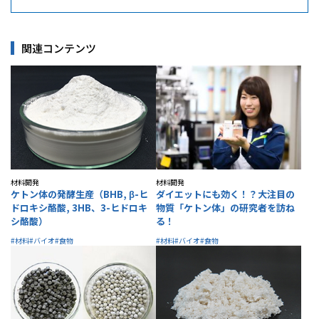
関連コンテンツ
材料開発
材料開発
ケトン体の発酵生産（BHB, β-ヒ
ダイエットにも効く！？大注目の
ドロキシ酪酸, 3HB、3-ヒドロキ
物質「ケトン体」の研究者を訪ね
シ酪酸）
る！
#材料
#バイオ
#食物
#材料
#バイオ
#食物