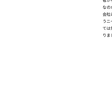
なの
会社
うニ
ては
りま