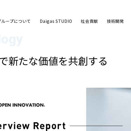
sグループについて
Daigas STUDIO
社会貢献
技術開発
で新たな
価値を共創する
グループ企業理念
ごあいさ
事業内容
数字で見る
沿革
Daigas
Daigasグループ会社一覧
カーボン