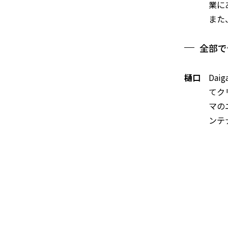
業に
また
全部で
樋口
Da
てク
マの
ンテ