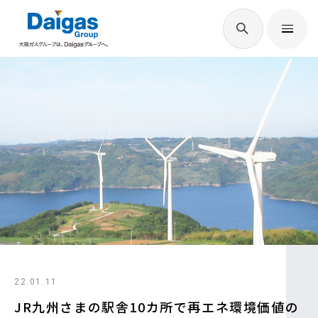
EN
/
JP
Daigasグループについて
Daigas STUDIO
社会貢献
技術開発
22.01.11
サステナビリティ
JR九州さまの駅舎10カ所で再エネ環境価値の