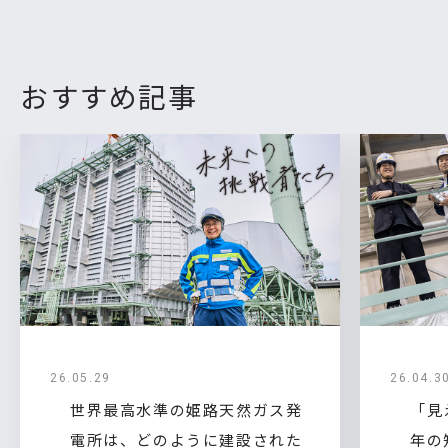
おすすめ記事
26.05.29
26.04.3
世界最高水準の姫路天然ガス発
「見
電所は、どのように建設された
年の