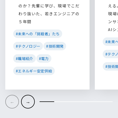
のか？先輩に学び、現場でこだ
える
わり抜いた、若きエンジニアの
現場
５年間
ンサ
AI
#未来への「挑戦者」たち
#未来
#テクノロジー
#技術開発
#テク
#職場紹介
#電力
#技術
#エネルギー安定供給