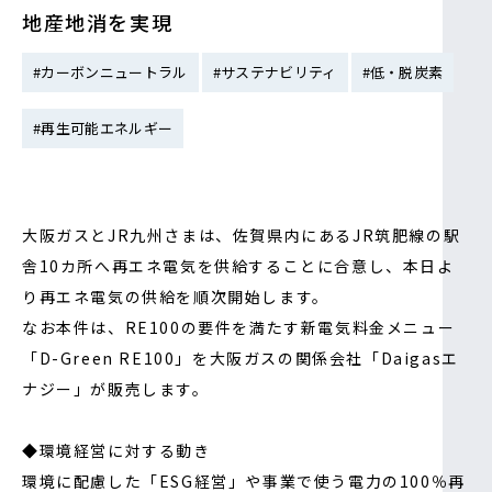
地産地消を実現
IR情報
#カーボンニュートラル
#サステナビリティ
#低・脱炭素
採用情報
#再生可能エネルギー
プレスリリース
大阪ガスとJR九州さまは、佐賀県内にあるJR筑肥線の駅
舎10カ所へ再エネ電気を供給することに合意し、本日よ
り再エネ電気の供給を順次開始します。
なお本件は、RE100の要件を満たす新電気料金メニュー
「D-Green RE100」を大阪ガスの関係会社「Daigasエ
ナジー」が販売します。
ソーシャルメディア一覧
◆環境経営に対する動き
環境に配慮した「ESG経営」や事業で使う電力の100％再