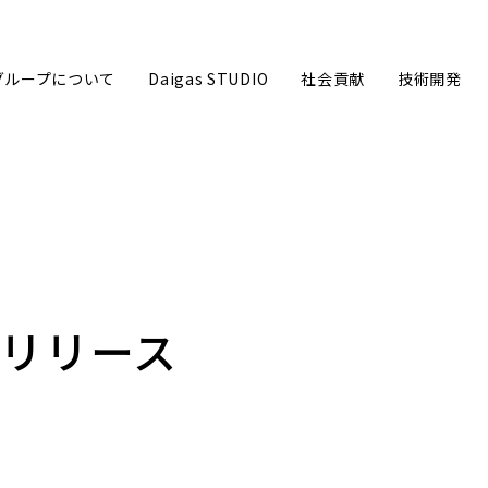
sグループについて
Daigas STUDIO
社会貢献
技術開発
グループ企業理念
ごあいさ
スリリース
事業内容
数字で見る
沿革
Daigas
Daigasグループ会社一覧
カーボン