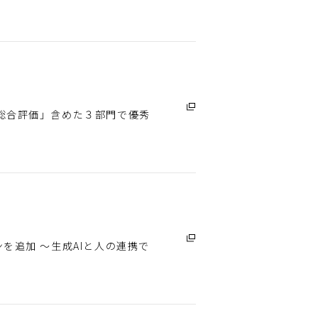
、「総合評価」含めた３部門で優秀
ンを追加 ～生成AIと人の連携で