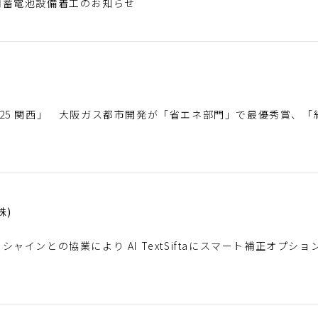
用蓄電池設備着工のお知らせ
)
D 2025 関西」 大阪ガス都市開発が「省エネ部門」で最優秀賞
株)
ャインとの協業により AI TextSiftaにスマート補正オプショ