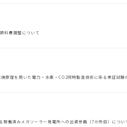
金の原料費調整について
燃焼原理を用いた電力・水素・CO2同時製造技術に係る実証試験
保有する稼働済みメガソーラー発電所への出資参画（7か所目）につい