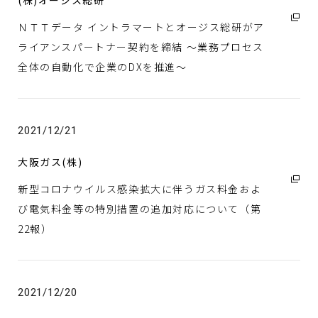
(株)オージス総研
(株)宇部情報システム
ＮＴＴデータ イントラマートとオージス総研がア
ライアンスパートナー契約を締結 ～業務プロセス
全体の自動化で企業のDXを推進～
2021/12/21
大阪ガス(株)
新型コロナウイルス感染拡大に伴うガス料金およ
び電気料金等の特別措置の追加対応について（第
22報）
2021/12/20