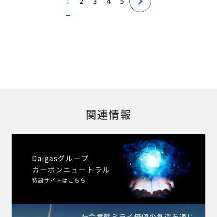
1
2
3
4
5
関連情報
社会貢献ミライ価値の創造を通じ