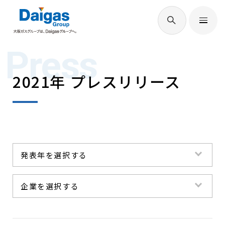
EN
/
JP
Press
Daigasグループについて
2021年 プレスリリース
Daigas STUDIO
社会貢献
発表年を選択する
技術開発
すべて
企業を選択する
2026年
サステナビリティ
すべて
2025年
大阪ガス(株)
2024年