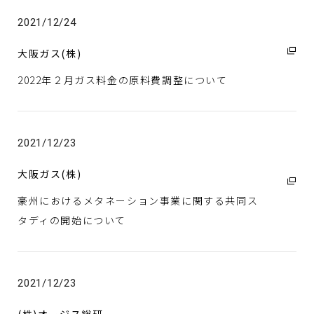
(株)CDエナジーダイレクト
2023年
2021/12/24
IR情報
Daigasエナジー(株)
2022年
大阪ガス(株)
Daigasガスアンドパワーソリューション(株)
2021年
採用情報
2022年２月ガス料金の原料費調整について
グローバルベイス(株)
2020年
(株)KRI
2019年
プレスリリース
京都リサーチパーク(株)
2021/12/23
名張近鉄ガス(株)
大阪ガス(株)
大阪ガスケミカル(株)
豪州におけるメタネーション事業に関する共同ス
大阪ガスネットワーク(株)
タディの開始について
大阪ガスマーケティング(株)
大阪ガス都市開発(株)
(株)オージス総研
ソーシャルメディア一覧
2021/12/23
さくら情報システム(株)