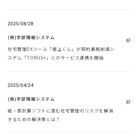
すべて
2025年
IR情報
大阪ガス(株)
2024年
(株)CDエナジーダイレクト
2023年
2025/08/28
Daigasエナジー(株)
採用情報
2022年
(株)宇部情報システム
Daigasガスアンドパワーソリューション(株)
2021年
社宅管理DXツール「借上くん」が契約事務削減シ
グローバルベイス(株)
2020年
プレスリリース
ステム「TORUS+」とのサービス連携を開始
(株)KRI
2019年
京都リサーチパーク(株)
名張近鉄ガス(株)
2025/04/24
大阪ガスケミカル(株)
(株)宇部情報システム
大阪ガスネットワーク(株)
紙・表計算ソフトに潜む社宅管理のリスクを解消
大阪ガスマーケティング(株)
するための解決策とは？
ソーシャルメディア一覧
大阪ガス都市開発(株)
(株)オージス総研