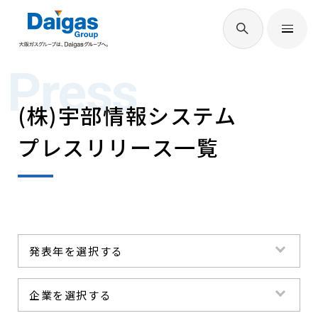
EN
/
JP
Press
Daigasグループについて
(株)宇部情報システム
Daigas STUDIO
プレスリリース一覧
社会貢献
技術開発
発表年を選択する
すべて
サステナビリティ
企業を選択する
2026年