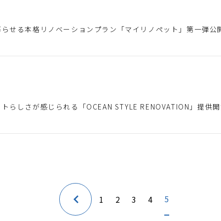
)
暮らせる本格リノベーションプラン「マイリノペット」第一弾公
)
らしさが感じられる「OCEAN STYLE RENOVATION」提供
5
1
2
3
4