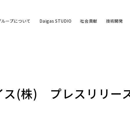
sグループについて
Daigas STUDIO
社会貢献
技術開発
グループ企業理念
ごあいさ
イス(株)
プレスリリー
事業内容
数字で見る
沿革
Daigas
Daigasグループ会社一覧
カーボン