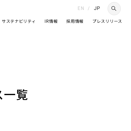
EN
/
JP
サステナビリティ
IR情報
採用情報
プレスリリース
つ
ス一覧
Daigasグループ
グループ経営体制
ニュートラルへの挑戦