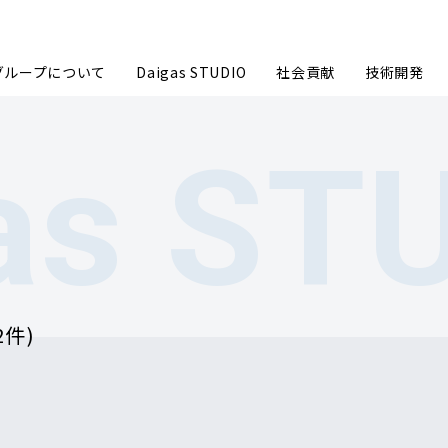
sグループについて
Daigas STUDIO
社会貢献
技術開発
as
ST
グループ企業理念
ごあいさ
事業内容
数字で見る
2件)
沿革
Daigas
Daigasグループ会社一覧
カーボン