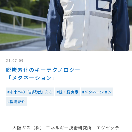
IR情報
採用情報
プレスリリース
21.07.09
脱炭素化のキーテクノロジー
「メタネーション」
#未来への「挑戦者」たち
#低・脱炭素
#メタネーション
#職場紹介
ソーシャルメディア一覧
大阪ガス（株） エネルギー技術研究所 エグゼクテ