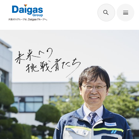
EN
/
JP
Daigasグループについて
Daigas STUDIO
社会貢献
技術開発
サステナビリティ