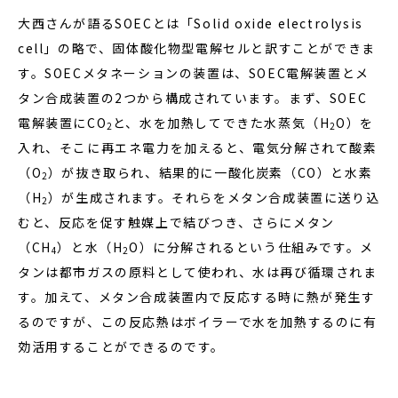
大西さんが語るSOECとは「Solid oxide electrolysis
cell」の略で、固体酸化物型電解セルと訳すことができま
す。SOECメタネーションの装置は、SOEC電解装置とメ
タン合成装置の2つから構成されています。まず、SOEC
電解装置にCO
と、水を加熱してできた水蒸気（H
O）を
2
2
入れ、そこに再エネ電力を加えると、電気分解されて酸素
（O
）が抜き取られ、結果的に一酸化炭素（CO）と水素
2
（H
）が生成されます。それらをメタン合成装置に送り込
2
むと、反応を促す触媒上で結びつき、さらにメタン
（CH
）と水（H
O）に分解されるという仕組みです。メ
4
2
タンは都市ガスの原料として使われ、水は再び循環されま
す。加えて、メタン合成装置内で反応する時に熱が発生す
るのですが、この反応熱はボイラーで水を加熱するのに有
効活用することができるのです。