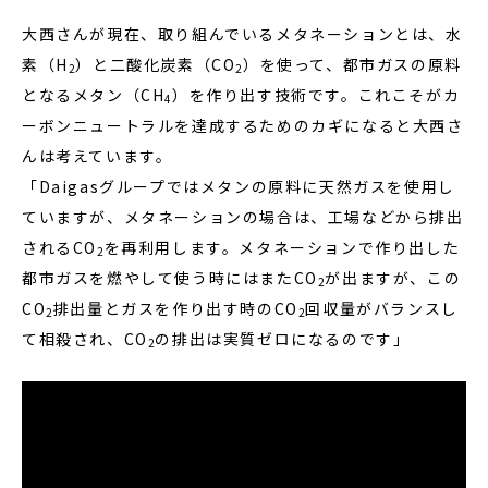
大西さんが現在、取り組んでいるメタネーションとは、水
素（H
）と二酸化炭素（CO
）を使って、都市ガスの原料
2
2
となるメタン（CH
）を作り出す技術です。これこそがカ
4
ーボンニュートラルを達成するためのカギになると大西さ
んは考えています。
「Daigasグループではメタンの原料に天然ガスを使用し
ていますが、メタネーションの場合は、工場などから排出
されるCO
を再利用します。メタネーションで作り出した
2
都市ガスを燃やして使う時にはまたCO
が出ますが、この
2
CO
排出量とガスを作り出す時のCO
回収量がバランスし
2
2
て相殺され、CO
の排出は実質ゼロになるのです」
2