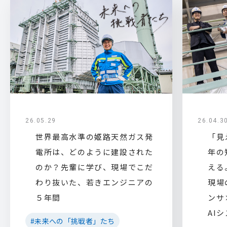
26.05.29
26.04.3
世界最高水準の姫路天然ガス発
「見
電所は、どのように建設された
年の
のか？先輩に学び、現場でこだ
える
わり抜いた、若きエンジニアの
現場
５年間
ンサ
AI
#未来への「挑戦者」たち