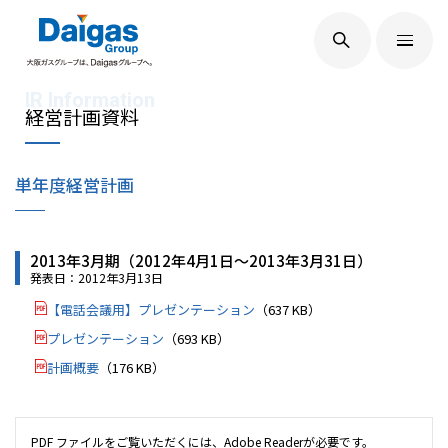
EN
/
JP
Daigasグループについて
経営計画資料
単年度経営計画
Daigas STUDIO
2013年3月期（2012年4月1日～2013年3月31日）
社会貢献
発表日：2012年3月13日
【電話会議用】プレゼンテーション
（637 KB）
技術開発
プレゼンテーション
（693 KB）
計画概要
（176 KB）
サステナビリティ
PDF ファイルをご覧いただくには、Adobe Readerが必要です。