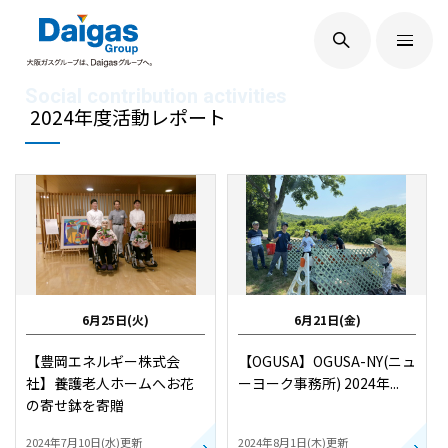
EN
/
JP
Daigasグループについて
2024年度活動レポート
Daigas STUDIO
社会貢献
6月25日(火)
6月21日(金)
技術開発
【豊岡エネルギー株式会
【OGUSA】OGUSA-NY(ニュ
社】養護老人ホームへお花
ーヨーク事務所) 2024年...
の寄せ鉢を寄贈
サステナビリティ
2024年7月10日(水)更新
2024年8月1日(木)更新