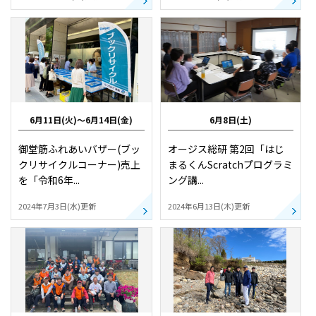
IR情報
採用情報
6月11日(火)～6月14日(金)
6月8日(土)
プレスリリース
御堂筋ふれあいバザー(ブッ
オージス総研 第2回「はじ
クリサイクルコーナー)売上
まるくんScratchプログラミ
を「令和6年...
ング講...
2024年7月3日(水)更新
2024年6月13日(木)更新
ソーシャルメディア一覧