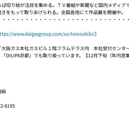
ぱ切り絵が注目を集める。ＴＶ番組や新聞など国内メディア
きをもって取りあげられる。全国各地にて作品展を開催中。
・・・・・・・・・・・・・・・・・・・・・・・・・・・・
ttps://www.daigasgroup.com/so/tomoshibi/
）
「大阪ガス本社ガスビル１階フラムテラス内 本社受付センタ
」「DILIPA京都」でも取り扱っています。【12月下旬（年内営
務局
）
22-6195