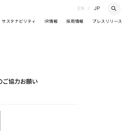
EN
/
JP
サステナビリティ
IR情報
採用情報
プレスリリース
つ
へのご協力お願い
Daigasグループ
グループ経営体制
ニュートラルへの挑戦