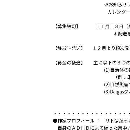
※お知らせいただきました情
カレンダーの発送にの
【募集締切】 １１月１８日（月
＊配送を伴う募集は締め切
【ｶﾚﾝﾀﾞｰ発送】 １２月より順
【募金の使途】 主に以下の３つの
(1)自治体の社会福祉・教
（例：車いす、血圧計、絵
(2)自然災害で被災され
(3)Daigasグループ“
・・・・・・・・・・・・・・・・
●作家プロフィール ： リト＠葉っ
自身のＡＤＨＤによる偏った集中力