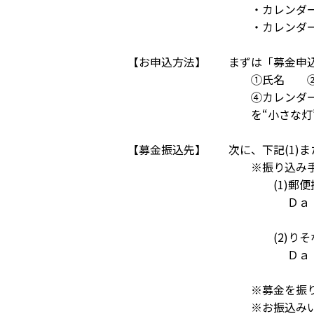
・カレンダーの送料は一
・カレンダーがご不要の場
【お申込方法】 まずは「募金申込
①氏名 ②チャリティ募
④カレンダー希望数 ⑤
を“小さな灯”運動事務局
【募金振込先】 次に、下記(1)ま
※振り込み手数料は、お
(1)郵便振替 口座番
Ｄａｉｇａｓグループ“小
(2)りそな銀行 御堂
Ｄａｉｇａｓグルー
※募金を振り込んでいた
※お振込みいただいた募金