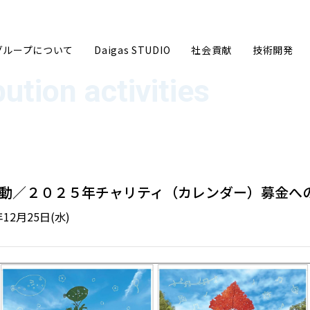
sグループについて
Daigas STUDIO
社会貢献
技術開発
グループ企業理念
ごあいさ
灯”運動／２０２５年チャリティ（カレンダー）募金
12月25日(水)
事業内容
数字で見る
沿革
Daigas
Daigasグループ会社一覧
カーボン