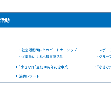
献活動
・
社会活動団体とのパートナーシップ
・
スポー
・
従業員による地域貢献活動
・
グルー
“小さな灯”運動30周年記念事業
“小さな
活動レポート