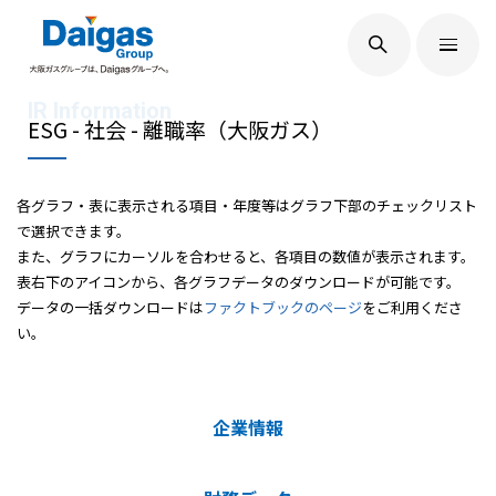
EN
/
JP
Daigasグループについて
ESG - 社会 - 離職率（大阪ガス）
各グラフ・表に表示される項目・年度等はグラフ下部のチェックリスト
Daigas STUDIO
で選択できます。
また、グラフにカーソルを合わせると、各項目の数値が表示されます。
表右下のアイコンから、各グラフデータのダウンロードが可能です。
社会貢献
データの一括ダウンロードは
ファクトブックのページ
をご利用くださ
い。
技術開発
サステナビリティ